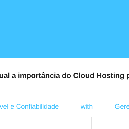
ual a importância do Cloud Hosting p
el e Confiabilidade
with
Gere