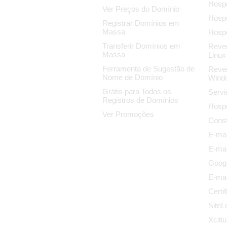
Hosp
Ver Preços do Domínio
Hosp
Registrar Domínios em
Massa
Hosp
Transferir Domínios em
Reve
Massa
Linux
Ferramenta de Sugestão de
Reve
Nome de Domínio
Wind
Grátis para Todos os
Servi
Registros de Domínios
Hosp
Ver Promoções
Const
E-mai
E-mai
Goog
E-mai
Certi
SiteL
Xciti