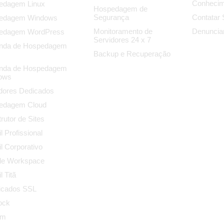
Conhecim
edagem Linux
Hospedagem de
Segurança
Contatar 
edagem Windows
Monitoramento de
Denuncia
edagem WordPress
Servidores 24 x 7
nda de Hospedagem
Backup e Recuperação
nda de Hospedagem
ows
dores Dedicados
edagem Cloud
rutor de Sites
l Profissional
l Corporativo
le Workspace
l Titã
ficados SSL
ock
um