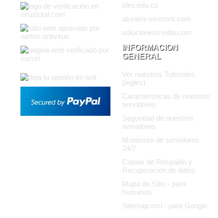
idev.edu.co
atunera-vermont.com
solucionesmedia.com
INFORMACION
GENERAL
Ver nuestros Tutoriales
(ingles)
Características de nuestros
servidores
Seguridad de nuestros
servidores
Monitoreo de servidores
24/7
Copias de Respaldo y
Recuperación de datos
Mapa de Sitio - para
humanos
Sitemap.xml - para Google