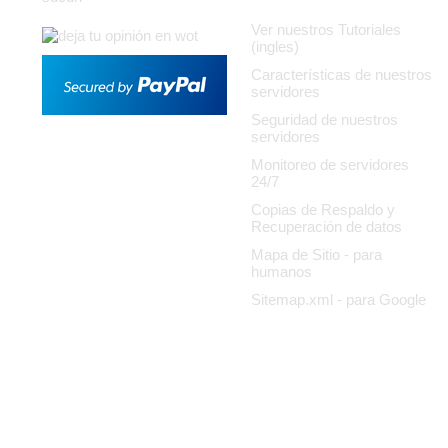
Ver nuestros Tutoriales
(ingles)
Características de nuestros
servidores
Seguridad de nuestros
servidores
Monitoreo de servidores
24/7
Copias de Respaldo y
Recuperación de datos
Mapa de Sitio - para
humanos
Sitemap.xml - para Google