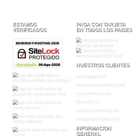
ESTAMOS
PAGA CON TARJETA
VERIFICADOS
EN TODOS LOS PAISES
NUESTROS CLIENTES
todoseguro.net
monitoreosanmatias.org
ep-sistemas.com
idev.edu.co
atunera-vermont.com
solucionesmedia.com
INFORMACION
GENERAL